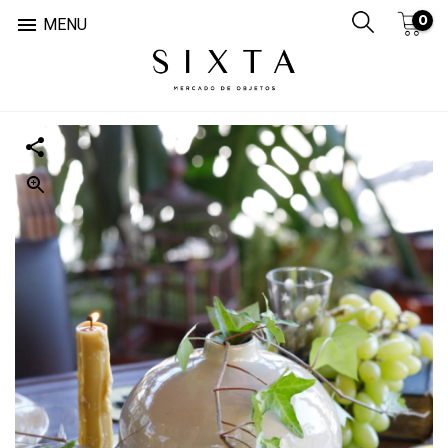
0

MENU