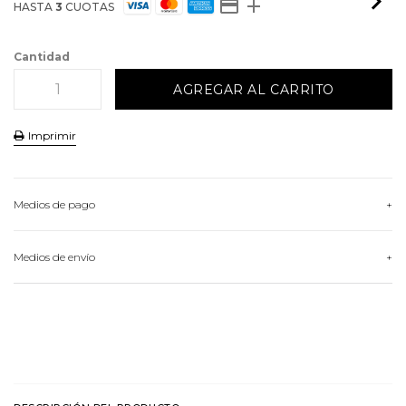
HASTA
3
CUOTAS
Cantidad
Imprimir
Medios de pago
HASTA
3
CUOTAS
Medios de envío
VER MEDIOS DE PAGO
Conocé nuestras opciones de envío
CALCULAR ENVÍO