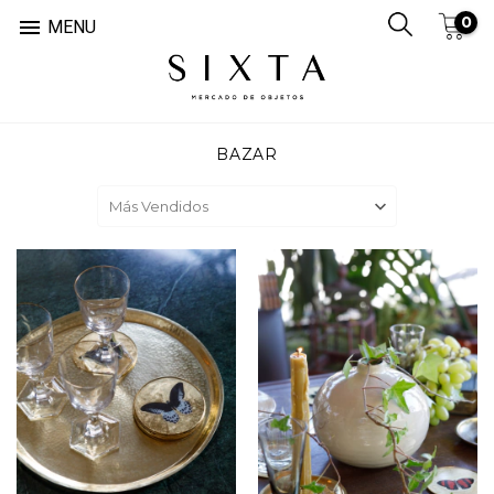
0

MENU
BAZAR