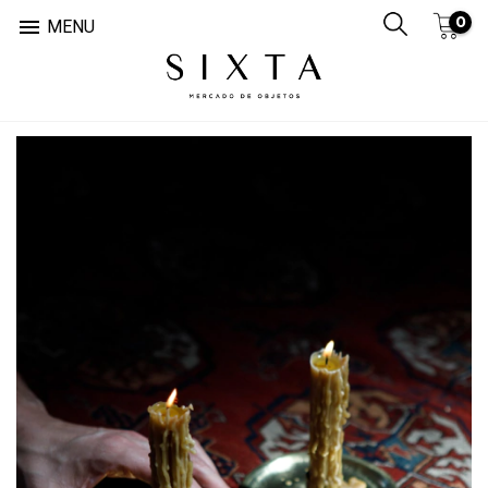
0

MENU