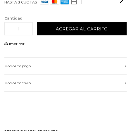
HASTA
3
CUOTAS
Cantidad
Imprimir
Medios de pago
HASTA
3
CUOTAS
Medios de envío
VER MEDIOS DE PAGO
Conocé nuestras opciones de envío
CALCULAR ENVÍO