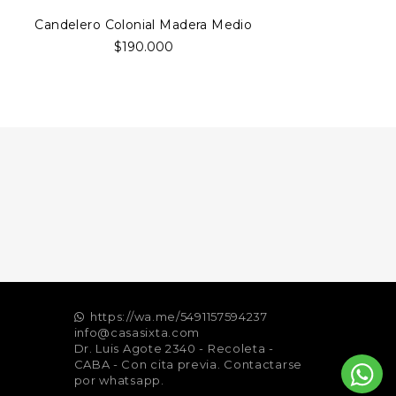
Candelero Colonial Madera Medio
$190.000
https://wa.me/5491157594237
info@casasixta.com
Dr. Luis Agote 2340 - Recoleta -
CABA - Con cita previa. Contactarse
por whatsapp.