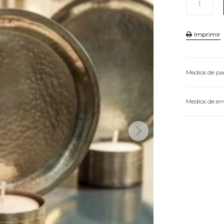
Imprimir
Medios de p
HASTA
3
CU
Medios de en
VER MEDIOS 
Conocé 
