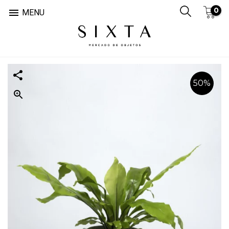
0

MENU
50
%