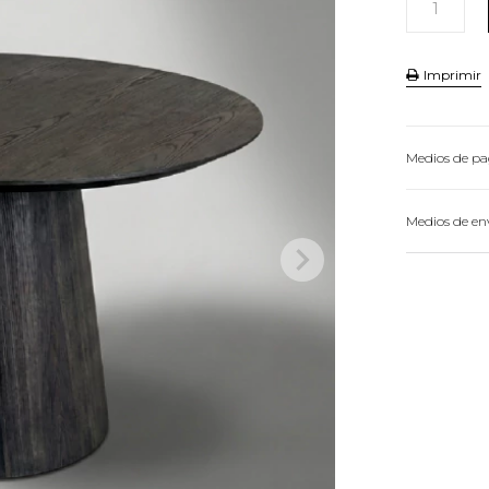
Imprimir
Medios de p
HASTA
3
CU
Medios de en
VER MEDIOS 

Conocé 