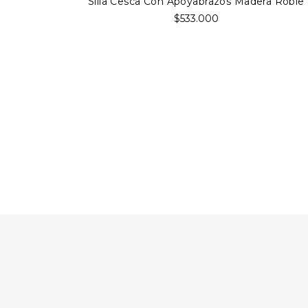
Silla Cesca Con Apoyabrazos Madera Roble
$533.000