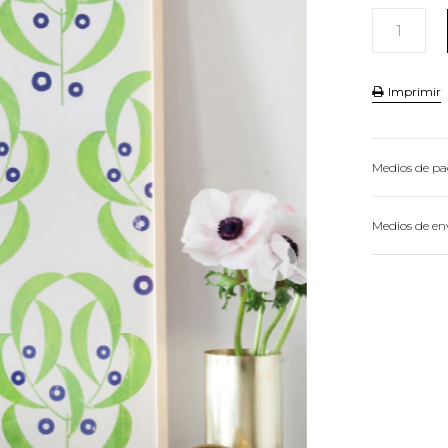
Imprimir
Medios de p
HASTA
3
CU
Medios de en
VER MEDIOS 

Conocé 