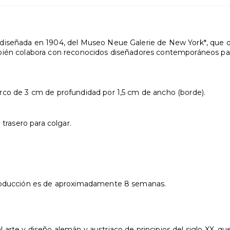
diseñada en 1904, del Museo Neue Galerie de New York*, que of
ién colabora con reconocidos diseñadores contemporáneos para c
co de 3 cm de profundidad por 1,5 cm de ancho (borde).
 trasero para colgar.
producción es de aproximadamente 8 semanas.
rte y diseño alemán y austriaco de principios del siglo XX, qu