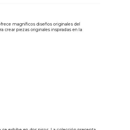
rece magníficos diseños originales del
rear piezas originales inspiradas en la
e se exhibe en dos pisos. La colección presenta