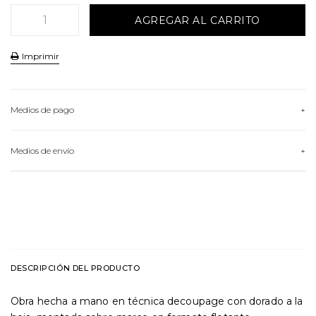
Imprimir
Medios de pago
HASTA
3
CUOTAS
Medios de envío
VER MEDIOS DE PAGO
Conocé nuestras opciones de envío
CALCULAR ENVÍO
DESCRIPCIÓN DEL PRODUCTO
Obra hecha a mano en técnica decoupage con dorado a la