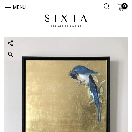
0

MENU