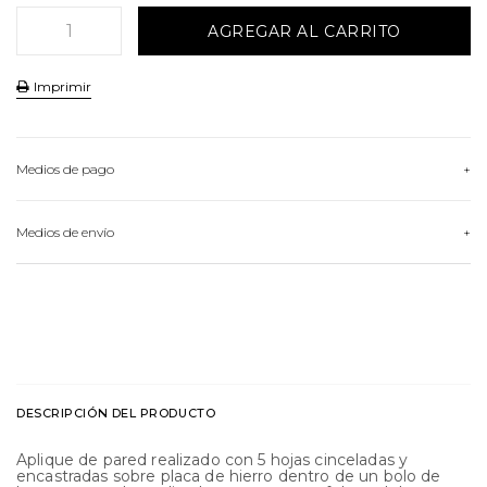
Imprimir
Medios de pago
HASTA
3
CUOTAS
Medios de envío
VER MEDIOS DE PAGO
Conocé nuestras opciones de envío
CALCULAR ENVÍO
DESCRIPCIÓN DEL PRODUCTO
Aplique de pared realizado con 5 hojas cinceladas y
encastradas sobre placa de hierro dentro de un bolo de