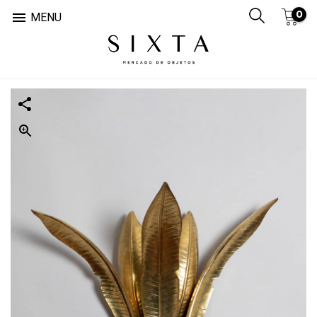
0

MENU