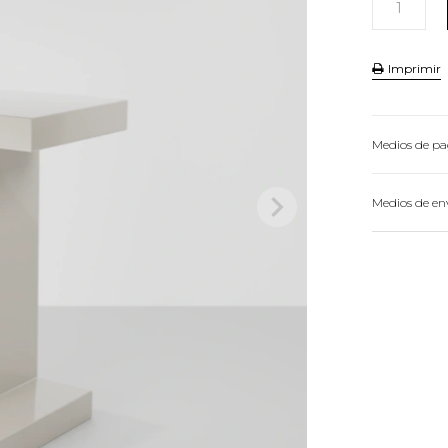
Imprimir
Medios de p
HASTA
3
CU

Medios de en
VER MEDIOS 
Conocé 