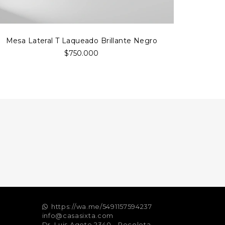
Mesa Lateral T Laqueado Brillante Negro
$750.000
https://wa.me/5491157594237
info@casasixta.com
Dr. Luis Agote 2340 - Recoleta -