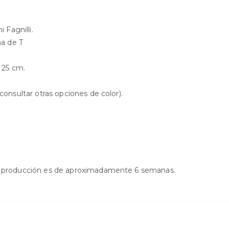
 Fagnilli.
ma de T
x 25 cm.
consultar otras opciones de color).
de producción es de aproximadamente 6 semanas.