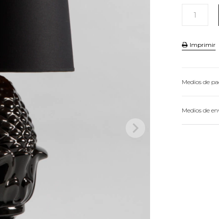
Imprimir
Medios de p
HASTA
3
CU
Medios de en
VER MEDIOS 

Conocé 