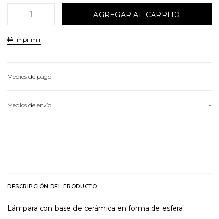
Imprimir
Medios de pago
HASTA
3
CUOTAS
Medios de envío
VER MEDIOS DE PAGO
Conocé nuestras opciones de envío
CALCULAR ENVÍO
DESCRIPCIÓN DEL PRODUCTO
Lámpara con base de cerámica en forma de esfera.