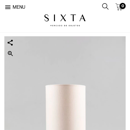
0

MENU