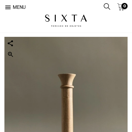
0

MENU