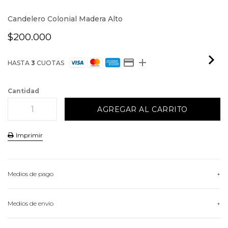
Candelero Colonial Madera Alto
$200.000
HASTA
3
CUOTAS
Cantidad
Imprimir
Medios de pago
HASTA
3
CUOTAS
Medios de envío
VER MEDIOS DE PAGO
Conocé nuestras opciones de envío