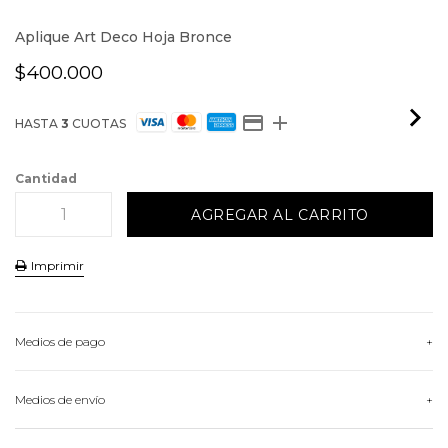
Aplique Art Deco Hoja Bronce
$400.000
HASTA
3
CUOTAS
Cantidad
Imprimir
Medios de pago
HASTA
3
CUOTAS
Medios de envío
VER MEDIOS DE PAGO
Conocé nuestras opciones de envío