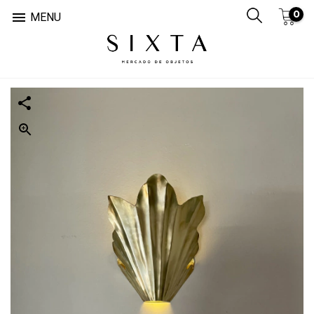
0

MENU